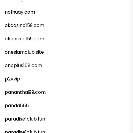
no1huay.com
okcasino159.com
okcasino159.com
onesiamclub.site
onoplus168.com
p2vvip
pananthai99.com
panda555
paradise1club.fun
paradise1club.fun