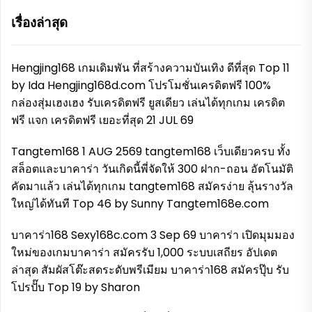
เรื่องล่าสุด
Hengjing168 เกมเดิมพัน ที่สร้างความบันเทิง ดีที่สุด Top 11
by Ida Hengjing168d.com โปรโมชั่นเครดิตฟรี 100%
กล่องสุ่มเฮงเฮง รับเครดิตฟรี ยูสเดียว เล่นได้ทุกเกม เครดิต
ฟรี แจก เครดิตฟรี เยอะที่สุด 21 JUL 69
Tangtem168 1 AUG 2569 tangtem168 เว็บเดียวครบ ทั้ง
สล็อตและบาคาร่า วันเกิดนี้พี่จัดให้ 300 ฝาก-ถอน อัตโนมัติ
คัดมาแล้ว เล่นได้ทุกเกม tangtem168 สมัครง่าย ลุ้นรางวัล
ใหญ่ได้ทันที Top 46 by Sunny Tangtem168e.com
บาคาร่า168 Sexy168c.com 3 Sep 69 บาคาร่า เปิดมุมมอง
ใหม่ของเกมบาคาร่า สมัครรับ 1,000 ระบบเสถียร อัปเดต
ล่าสุด สัมผัสโต๊ะสดระดับพรีเมียม บาคาร่า168 สมัครปุ๊บ รับ
โปรปั๊บ Top 19 by Sharon