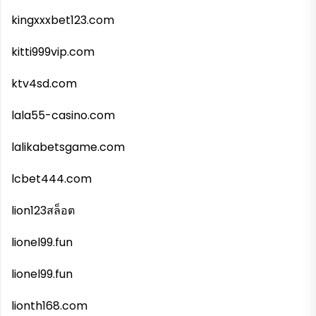
kingxxxbet123.com
kitti999vip.com
ktv4sd.com
lala55-casino.com
lalikabetsgame.com
lcbet444.com
lion123สล็อต
lionel99.fun
lionel99.fun
lionth168.com