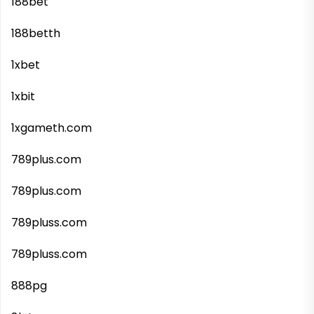
188bet
188betth
1xbet
1xbit
1xgameth.com
789plus.com
789plus.com
789pluss.com
789pluss.com
888pg