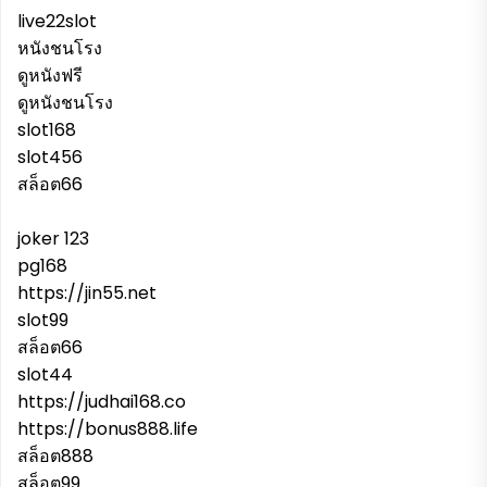
live22slot
หนังชนโรง
ดูหนังฟรี
ดูหนังชนโรง
slot168
slot456
สล็อต66
joker 123
pg168
https://jin55.net
slot99
สล็อต66
slot44
https://judhai168.co
https://bonus888.life
สล็อต888
สล็อต99