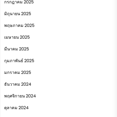
กรกฎาคม 2025
มิถุนายน 2025
พฤษภาคม 2025
เมษายน 2025
มีนาคม 2025
กุมภาพันธ์ 2025
มกราคม 2025
ธันวาคม 2024
พฤศจิกายน 2024
ตุลาคม 2024