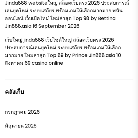
Jinda888 websiteใหญ่ สล็อตเว็บตรง 2026 ประสบการณ์
เล่นยุคใหม่ ระบบเสถียร พร้อมเกมให้เลือกมากมาย พนัน
ออนไลน์ เว็บเปิดใหม่ ใหม่ล่าสุด Top 98 by Bettina
Jin888.asia 16 September 2026
เว็บใหญ่ jinda888 เว็บไซต์ใหญ่ สล็อตเว็บตรง 2026
ประสบการณ์เล่นยุคใหม่ ระบบเสถียร พร้อมเกมให้เลือก
มากมาย ใหม่ล่าสุด Top 89 by Prince Jin888.asia 10
สิงหาคม 69 casino online
คลังเก็บ
กรกฎาคม 2026
มิถุนายน 2026