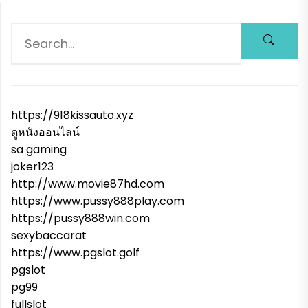
https://918kissauto.xyz
ดูหนังออนไลน์
sa gaming
joker123
http://www.movie87hd.com
https://www.pussy888play.com
https://pussy888win.com
sexybaccarat
https://www.pgslot.golf
pgslot
pg99
fullslot