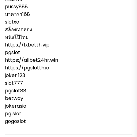
pussy888
บาคาร่า168
slotxo
สล็อตทดลอง
หนังโป๊ไทย
https://1xbetth.vip
pgslot
https://allbet24hr.win
https://pgslotth.io
joker 123
slot777
pgslot88
betway
jokerasia
pg slot
gogoslot