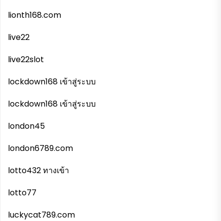
lionth168.com
live22
live22slot
lockdown168 เข้าสู่ระบบ
lockdown168 เข้าสู่ระบบ
london45
london6789.com
lotto432 ทางเข้า
lotto77
luckycat789.com