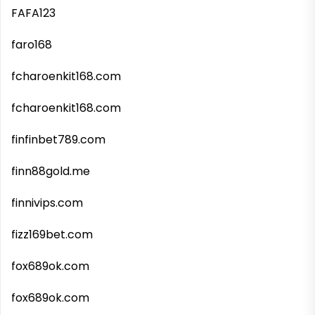
FAFA123
faro168
fcharoenkit168.com
fcharoenkit168.com
finfinbet789.com
finn88gold.me
finnivips.com
fizz169bet.com
fox689ok.com
fox689ok.com