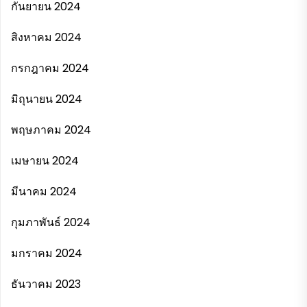
กันยายน 2024
สิงหาคม 2024
กรกฎาคม 2024
มิถุนายน 2024
พฤษภาคม 2024
เมษายน 2024
มีนาคม 2024
กุมภาพันธ์ 2024
มกราคม 2024
ธันวาคม 2023