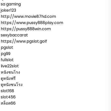
sa gaming
joker123
http://www.movie87hd.com
https://www.pussy888play.com
https://pussy888win.com
sexybaccarat
https://www.pgslot.golf
pgslot
pg99
fullslot
live22slot
หนังชนโรง
ดูหนังฟรี
ดูหนังชนโรง
slot168
slot456
สล็อต66