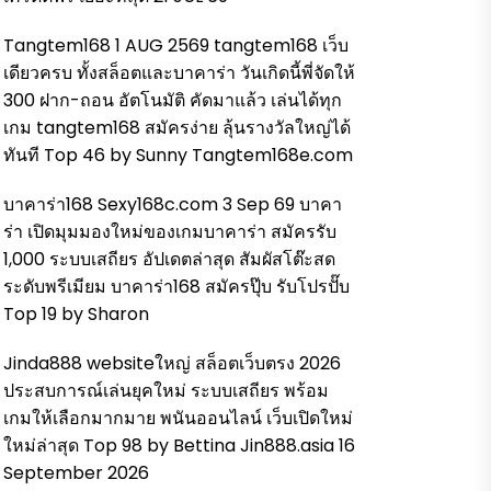
Tangtem168 1 AUG 2569 tangtem168 เว็บ
เดียวครบ ทั้งสล็อตและบาคาร่า วันเกิดนี้พี่จัดให้
300 ฝาก-ถอน อัตโนมัติ คัดมาแล้ว เล่นได้ทุก
เกม tangtem168 สมัครง่าย ลุ้นรางวัลใหญ่ได้
ทันที Top 46 by Sunny Tangtem168e.com
บาคาร่า168 Sexy168c.com 3 Sep 69 บาคา
ร่า เปิดมุมมองใหม่ของเกมบาคาร่า สมัครรับ
1,000 ระบบเสถียร อัปเดตล่าสุด สัมผัสโต๊ะสด
ระดับพรีเมียม บาคาร่า168 สมัครปุ๊บ รับโปรปั๊บ
Top 19 by Sharon
Jinda888 websiteใหญ่ สล็อตเว็บตรง 2026
ประสบการณ์เล่นยุคใหม่ ระบบเสถียร พร้อม
เกมให้เลือกมากมาย พนันออนไลน์ เว็บเปิดใหม่
ใหม่ล่าสุด Top 98 by Bettina Jin888.asia 16
September 2026