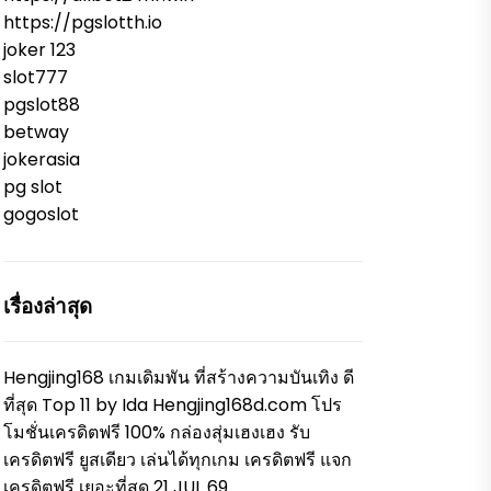
https://pgslotth.io
joker 123
slot777
pgslot88
betway
jokerasia
pg slot
gogoslot
เรื่องล่าสุด
Hengjing168 เกมเดิมพัน ที่สร้างความบันเทิง ดี
ที่สุด Top 11 by Ida Hengjing168d.com โปร
โมชั่นเครดิตฟรี 100% กล่องสุ่มเฮงเฮง รับ
เครดิตฟรี ยูสเดียว เล่นได้ทุกเกม เครดิตฟรี แจก
เครดิตฟรี เยอะที่สุด 21 JUL 69