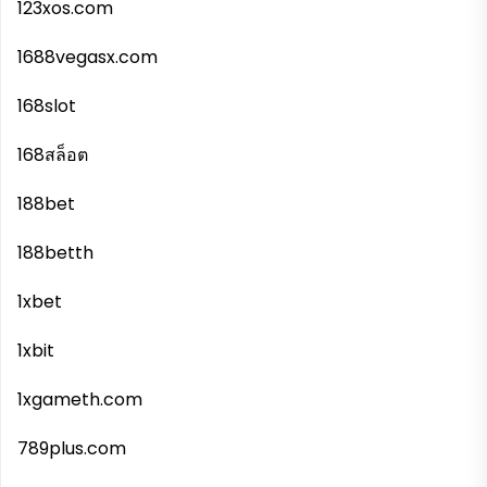
123xos.com
1688vegasx.com
168slot
168สล็อต
188bet
188betth
1xbet
1xbit
1xgameth.com
789plus.com