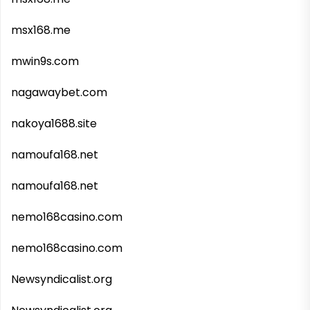
msx168.me
mwin9s.com
nagawaybet.com
nakoya1688.site
namoufa168.net
namoufa168.net
nemo168casino.com
nemo168casino.com
Newsyndicalist.org