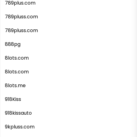
789plus.com
789pluss.com
789pluss.com
888pg
8lots.com
8lots.com
8lots.me
918Kiss
918kissauto
9kpluss.com