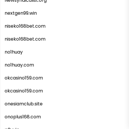
Newsyndicalist.org
nextgen99.win
niseko168bet.com
niseko168bet.com
no1huay
no1huay.com
okcasino159.com
okcasino159.com
onesiamclub.site
onoplus168.com