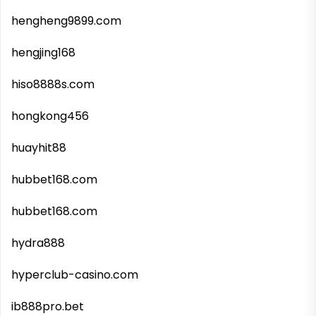
hengheng9899.com
hengjing168
hiso8888s.com
hongkong456
huayhit88
hubbet168.com
hubbet168.com
hydra888
hyperclub-casino.com
ib888pro.bet