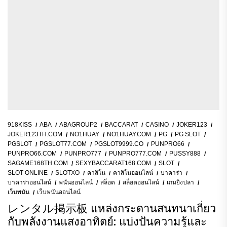
918KISS
ABA
ABAGROUP2
BACCARAT
CASINO
JOKER123
JOKER123TH.COM
NO1HUAY
NO1HUAY.COM
PG
PG SLOT
PGSLOT
PGSLOT77.COM
PGSLOT9999.CO
PUNPRO66
PUNPRO66.COM
PUNPRO777
PUNPRO777.COM
PUSSY888
SAGAME168TH.COM
SEXYBACCARAT168.COM
SLOT
SLOT ONLINE
SLOTXO
คาสิโน
คาสิโนออนไลน์
บาคาร่า
บาคาร่าออนไลน์
พนันออนไลน์
สล็อต
สล็อตออนไลน์
เกมยิงปลา
เว็บพนัน
เว็บพนันออนไลน์
レンタル掲示板 แหล่งกระดานสนทนาเกี่ยว
กับพลังงานแสงอาทิตย์: แบ่งปันความรู้และ