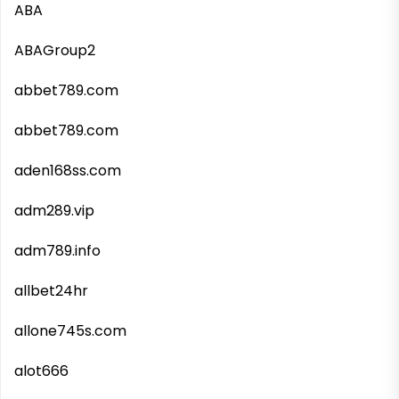
ABA
ABAGroup2
abbet789.com
abbet789.com
aden168ss.com
adm289.vip
adm789.info
allbet24hr
allone745s.com
alot666