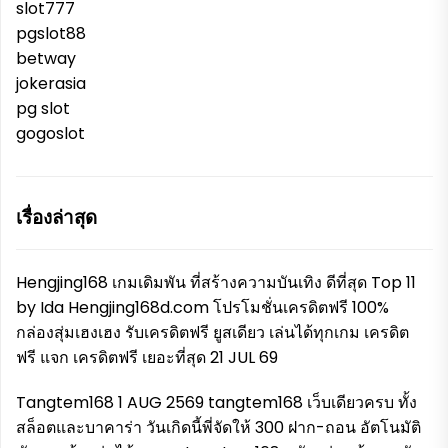
slot777
pgslot88
betway
jokerasia
pg slot
gogoslot
เรื่องล่าสุด
Hengjing168 เกมเดิมพัน ที่สร้างความบันเทิง ดีที่สุด Top 11
by Ida Hengjing168d.com โปรโมชั่นเครดิตฟรี 100%
กล่องสุ่มเฮงเฮง รับเครดิตฟรี ยูสเดียว เล่นได้ทุกเกม เครดิต
ฟรี แจก เครดิตฟรี เยอะที่สุด 21 JUL 69
Tangtem168 1 AUG 2569 tangtem168 เว็บเดียวครบ ทั้ง
สล็อตและบาคาร่า วันเกิดนี้พี่จัดให้ 300 ฝาก-ถอน อัตโนมัติ