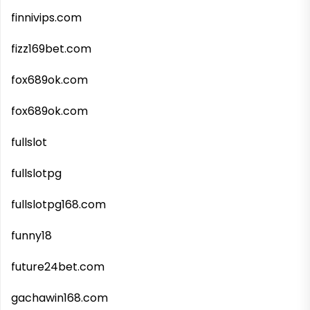
finnivips.com
fizz169bet.com
fox689ok.com
fox689ok.com
fullslot
fullslotpg
fullslotpg168.com
funny18
future24bet.com
gachawin168.com