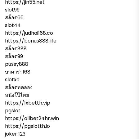
https://jin55.net
slot99
สล็อต66
slot44
https://judhai168.co
https://bonus888.life
สล็อต888
สล็อต99
pussy888
บาคาร่า168
slotxo
สล็อตทดลอง
หนังโป๊ไทย
https://1xbetth.vip
pgslot
https://allbet24hr.win
https://pgslotth.io
joker 123