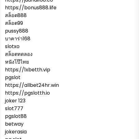
https://bonus888.life
สล็อต888
สล็อต99
pussy888
บาคาร่า168
slotxo
สล็อตทดลอง
หนังโป๊ไทย
https://1xbetth.vip
pgslot
https://allbet24hr.win
https://pgslotth.io
joker 123
slot777
pgslot88
betway
jokerasia