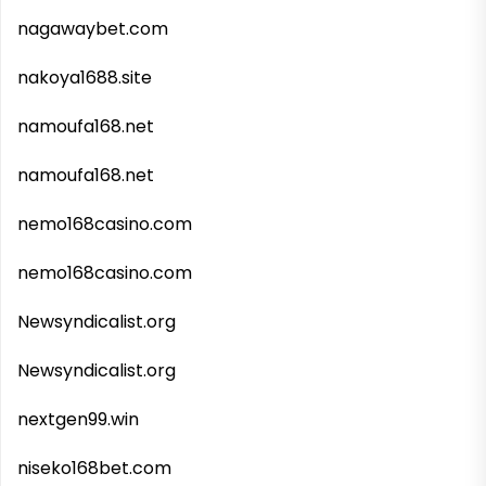
nagawaybet.com
nakoya1688.site
namoufa168.net
namoufa168.net
nemo168casino.com
nemo168casino.com
Newsyndicalist.org
Newsyndicalist.org
nextgen99.win
niseko168bet.com