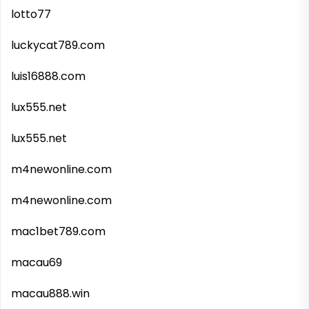
lotto77
luckycat789.com
luis16888.com
lux555.net
lux555.net
m4newonline.com
m4newonline.com
mac1bet789.com
macau69
macau888.win