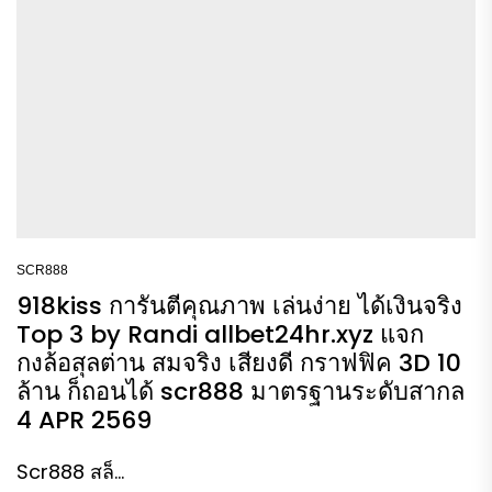
SCR888
918kiss การันตีคุณภาพ เล่นง่าย ได้เงินจริง
Top 3 by Randi allbet24hr.xyz แจก
กงล้อสุลต่าน สมจริง เสียงดี กราฟฟิค 3D 10
ล้าน ก็ถอนได้ scr888 มาตรฐานระดับสากล
4 APR 2569
Scr888 สล็...