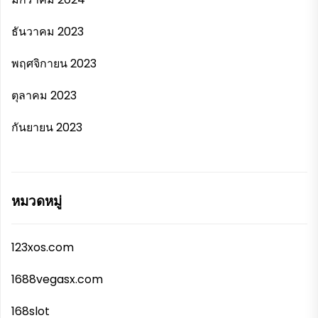
ธันวาคม 2023
พฤศจิกายน 2023
ตุลาคม 2023
กันยายน 2023
หมวดหมู่
123xos.com
1688vegasx.com
168slot