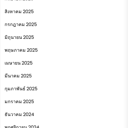
สิงหาคม 2025
กรกฎาคม 2025
มิถุนายน 2025
พฤษภาคม 2025
เมษายน 2025
มีนาคม 2025
กุมภาพันธ์ 2025
มกราคม 2025
ธันวาคม 2024
พฤศจิกายน 2024