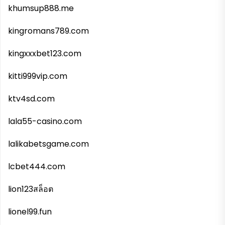
khumsup888.me
kingromans789.com
kingxxxbet123.com
kitti999vip.com
ktv4sd.com
lala55-casino.com
lalikabetsgame.com
lcbet444.com
lion123สล็อต
lionel99.fun