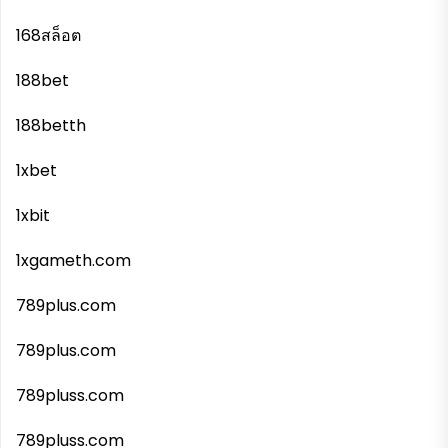
168สล็อต
188bet
188betth
1xbet
1xbit
1xgameth.com
789plus.com
789plus.com
789pluss.com
789pluss.com