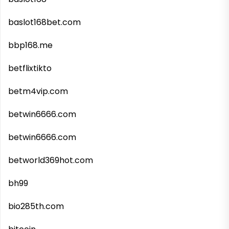
baslot168bet.com
bbp168.me
betflixtikto
betm4vip.com
betwin6666.com
betwin6666.com
betworld369hot.com
bh99
bio285th.com