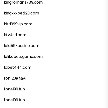
kingromans789.com
kingxxxbet123.com
kitti999vip.com
ktv4sd.com
lala55-casino.com
lalikabetsgame.com
lcbet444.com
lion123สล็อต
lionel99.fun
lionel99.fun