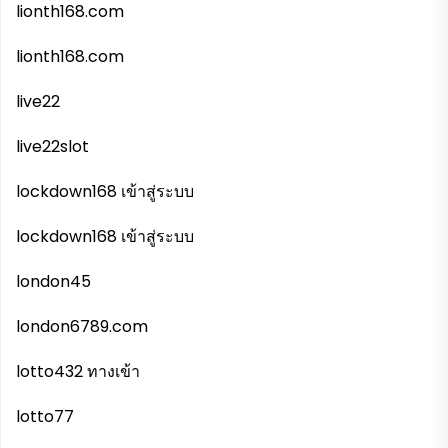
lionth168.com
lionth168.com
live22
live22slot
lockdown168 เข้าสู่ระบบ
lockdown168 เข้าสู่ระบบ
london45
london6789.com
lotto432 ทางเข้า
lotto77