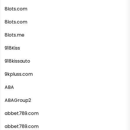
8lots.com
8lots.com
8lots.me
918Kiss
918kissauto
9kpluss.com
ABA
ABAGroup2
abbet789.com
abbet789.com