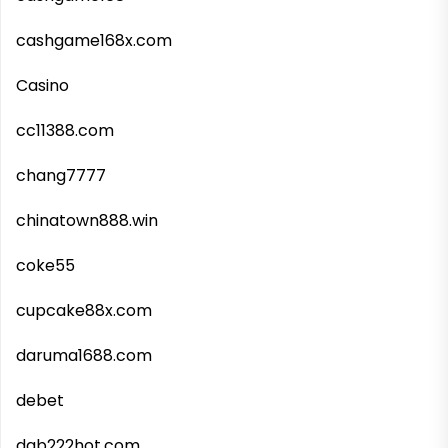
cashgame168x.com
Casino
cc11388.com
chang7777
chinatown888.win
coke55
cupcake88x.com
daruma1688.com
debet
dgb222hot.com