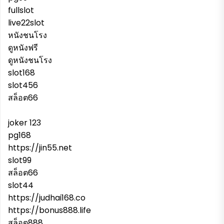
fullslot
live22slot
หนังชนโรง
ดูหนังฟรี
ดูหนังชนโรง
slot168
slot456
สล็อต66
joker 123
pg168
https://jin55.net
slot99
สล็อต66
slot44
https://judhai168.co
https://bonus888.life
สล็อต888