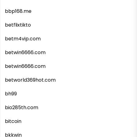
bbp168.me
betflixtikto
betm4vip.com
betwin6666.com
betwin6666.com
betworld369hot.com
bh99
bio285th.com
bitcoin
bkkwin