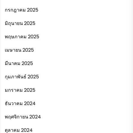
กรกฎาคม 2025
มิถุนายน 2025
พฤษภาคม 2025
เมษายน 2025
มีนาคม 2025
กุมภาพันธ์ 2025
มกราคม 2025
ธันวาคม 2024
พฤศจิกายน 2024
ตุลาคม 2024