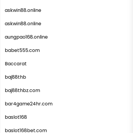
askwin88.online
askwin88.online
aungpao168.online
babet555.com
Baccarat
baj88thb
baj88thbz.com
bar4game24hr.com
baslot168
baslot168bet.com