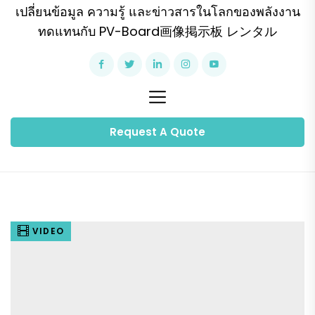
เปลี่ยนข้อมูล ความรู้ และข่าวสารในโลกของพลังงาน
ทดแทนกับ PV-Board画像掲示板 レンタル
Request A Quote
VIDEO