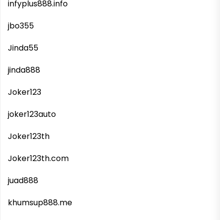
infyplus888.info
jbo355
Jinda55
jinda888
Joker123
joker123auto
Joker123th
Joker123th.com
juad888
khumsup888.me