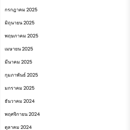
กรกฎาคม 2025
มิถุนายน 2025
พฤษภาคม 2025
เมษายน 2025
มีนาคม 2025
กุมภาพันธ์ 2025
มกราคม 2025
ธันวาคม 2024
พฤศจิกายน 2024
ตุลาคม 2024