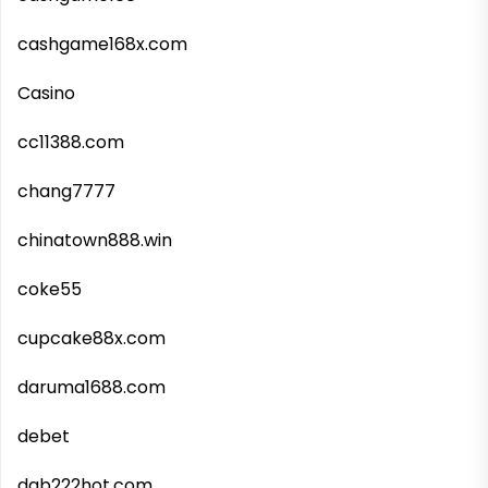
cashgame168x.com
Casino
cc11388.com
chang7777
chinatown888.win
coke55
cupcake88x.com
daruma1688.com
debet
dgb222hot.com