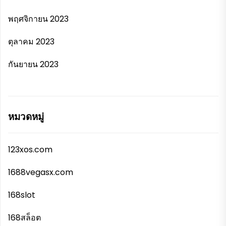
พฤศจิกายน 2023
ตุลาคม 2023
กันยายน 2023
หมวดหมู่
123xos.com
1688vegasx.com
168slot
168สล็อต