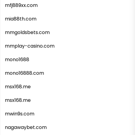
mfj889xx.com
mia88th.com
mmgoldsbets.com
mmplay-casino.com
mono1688
mono16888.com
msx168.me
msx168.me
mwin9s.com
nagawaybet.com