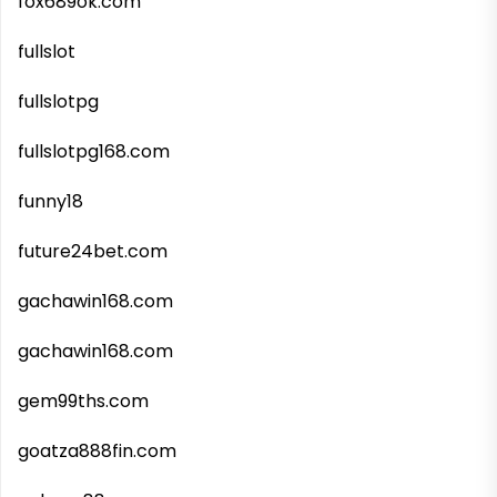
fox689ok.com
fullslot
fullslotpg
fullslotpg168.com
funny18
future24bet.com
gachawin168.com
gachawin168.com
gem99ths.com
goatza888fin.com