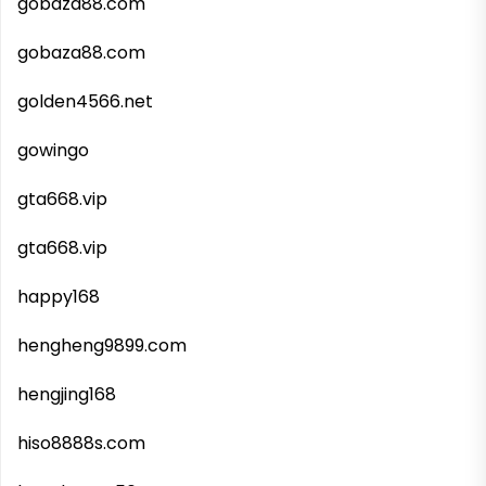
gobaza88.com
gobaza88.com
golden4566.net
gowingo
gta668.vip
gta668.vip
happy168
hengheng9899.com
hengjing168
hiso8888s.com