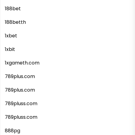
188bet
188betth
1xbet
1xbit
1xgameth.com
789plus.com
789plus.com
789pluss.com
789pluss.com
888pg