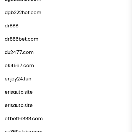
dgb222hot.com
dr888
dr888bet.com
du2477.com
ek4567.com
enjoy24.fun
erisauto.site
erisauto.site
etbet16888.com
eu369clubs.com