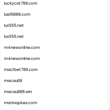
luckycat789.com
luis16888.com
lux555.net
lux555.net
m4newonline.com
m4newonline.com
mac1bet789.com
macau69
macau888.win
marinapluss.com