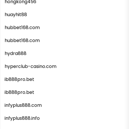
hongkong456
huayhit88
hubbet168.com
hubbet168.com
hydra888
hyperclub-casino.com
ib888pro.bet
ib888pro.bet
infyplus888.com
infyplus888.info