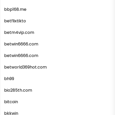
bbp168.me
betflixtikto
betm4vip.com
betwin6666.com
betwin6666.com
betworld369hot.com
bh99
bio285th.com
bitcoin
bkkwin