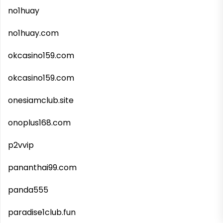
no1huay
no1huay.com
okcasino159.com
okcasino159.com
onesiamclub.site
onoplus168.com
p2vvip
pananthai99.com
panda555
paradise1club.fun