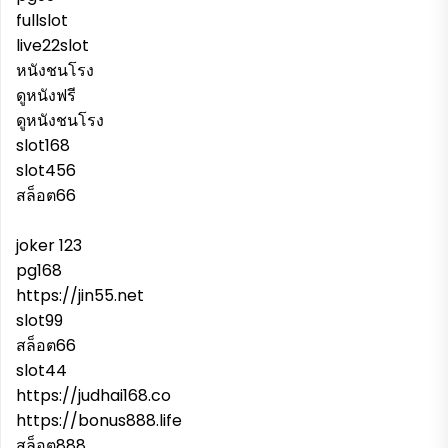
fullslot
live22slot
หนังชนโรง
ดูหนังฟรี
ดูหนังชนโรง
slot168
slot456
สล็อต66
joker 123
pg168
https://jin55.net
slot99
สล็อต66
slot44
https://judhai168.co
https://bonus888.life
สล็อต888