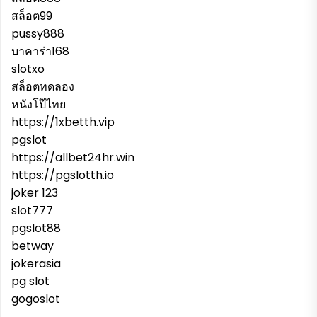
สล็อต99
pussy888
บาคาร่า168
slotxo
สล็อตทดลอง
หนังโป๊ไทย
https://1xbetth.vip
pgslot
https://allbet24hr.win
https://pgslotth.io
joker 123
slot777
pgslot88
betway
jokerasia
pg slot
gogoslot