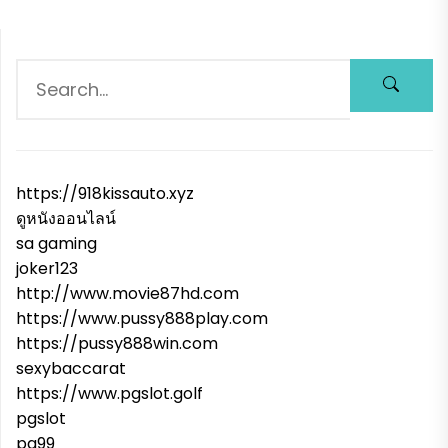
https://918kissauto.xyz
ดูหนังออนไลน์
sa gaming
joker123
http://www.movie87hd.com
https://www.pussy888play.com
https://pussy888win.com
sexybaccarat
https://www.pgslot.golf
pgslot
pg99