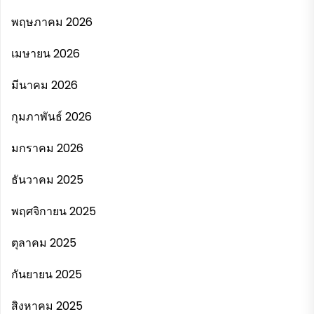
พฤษภาคม 2026
เมษายน 2026
มีนาคม 2026
กุมภาพันธ์ 2026
มกราคม 2026
ธันวาคม 2025
พฤศจิกายน 2025
ตุลาคม 2025
กันยายน 2025
สิงหาคม 2025