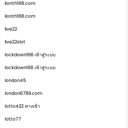
lionth168.com
lionth168.com
live22
live22slot
lockdown168 เข้าสู่ระบบ
lockdown168 เข้าสู่ระบบ
london45
london6789.com
lotto432 ทางเข้า
lotto77