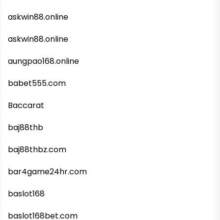
askwin88.online
askwin88.online
aungpao168.online
babet555.com
Baccarat
baj88thb
baj88thbz.com
bar4game24hr.com
baslot168
baslot168bet.com