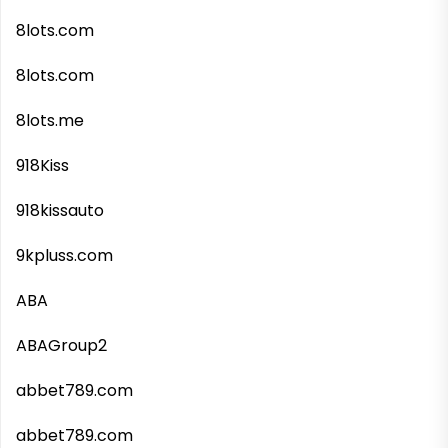
8lots.com
8lots.com
8lots.me
918Kiss
918kissauto
9kpluss.com
ABA
ABAGroup2
abbet789.com
abbet789.com