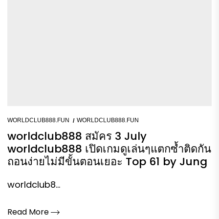
WORLDCLUB888.FUN
WORLDCLUB888.FUN
worldclub888 สมัคร 3 July
worldclub888 เปิดเกมดูเล่นๆแตกซ้ำติดกัน
ถอนง่ายไม่มีขั้นตอนเยอะ Top 61 by Jung
worldclub8...
Read More