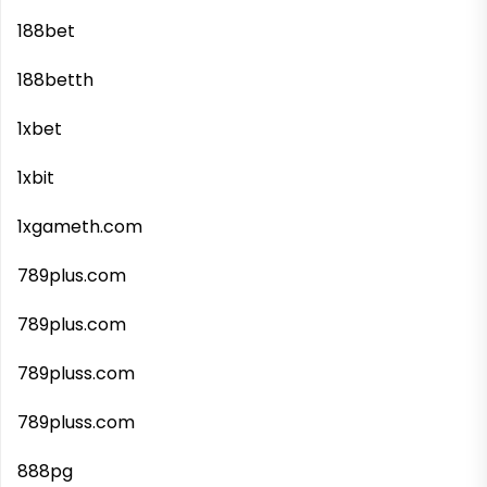
188bet
188betth
1xbet
1xbit
1xgameth.com
789plus.com
789plus.com
789pluss.com
789pluss.com
888pg