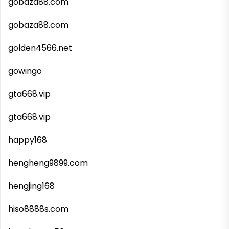
gobaza88.com
gobaza88.com
golden4566.net
gowingo
gta668.vip
gta668.vip
happy168
hengheng9899.com
hengjing168
hiso8888s.com