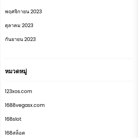
พฤศจิกายน 2023
ตุลาคม 2023
กันยายน 2023
หมวดหมู่
123xos.com
1688vegasx.com
168slot
168สล็อต