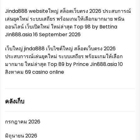
Jinda888 websiteใหญ่ สล็อตเว็บตรง 2026 ประสบการณ์
เล่นยุคใหม่ ระบบเสถียร พร้อมเกมให้เลือกมากมาย พนัน
ออนไลน์ เว็บเปิดใหม่ ใหม่ล่าสุด Top 98 by Bettina
Jin888.asia 16 September 2026
เว็บใหญ่ jinda888 เว็บไซต์ใหญ่ สล็อตเว็บตรง 2026
ประสบการณ์เล่นยุคใหม่ ระบบเสถียร พร้อมเกมให้เลือก
มากมาย ใหม่ล่าสุด Top 89 by Prince Jin888.asia 10
สิงหาคม 69 casino online
คลังเก็บ
กรกฎาคม 2026
มิถุนายน 2026