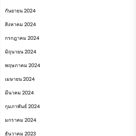
กันยายน 2024
สิงหาคม 2024
กรกฎาคม 2024
มิถุนายน 2024
พฤษภาคม 2024
เมษายน 2024
มีนาคม 2024
กุมภาพันธ์ 2024
มกราคม 2024
ธันวาคม 2023