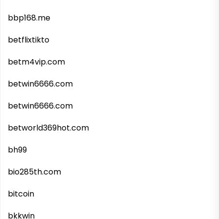
bbp168.me
betflixtikto
betm4vip.com
betwin6666.com
betwin6666.com
betworld369hot.com
bh99
bio285th.com
bitcoin
bkkwin