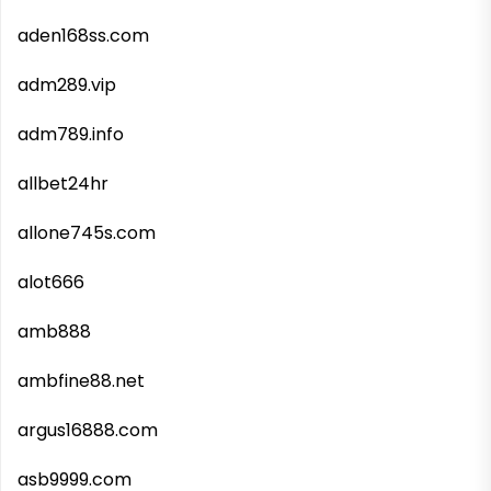
aden168ss.com
adm289.vip
adm789.info
allbet24hr
allone745s.com
alot666
amb888
ambfine88.net
argus16888.com
asb9999.com