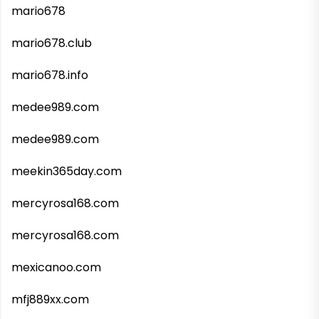
mario678
mario678.club
mario678.info
medee989.com
medee989.com
meekin365day.com
mercyrosa168.com
mercyrosa168.com
mexicanoo.com
mfj889xx.com