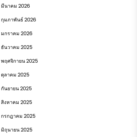
มีนาคม 2026
กุมภาพันธ์ 2026
มกราคม 2026
ธันวาคม 2025
พฤศจิกายน 2025
ตุลาคม 2025
กันยายน 2025
สิงหาคม 2025
กรกฎาคม 2025
มิถุนายน 2025