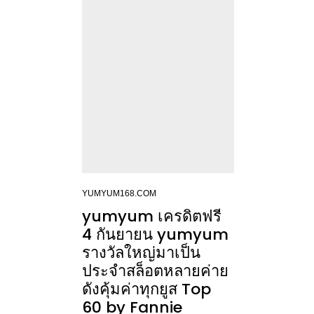
YUMYUM168.COM
yumyum เครดิตฟรี
4 กันยายน yumyum
รางวัลใหญ่มาเป็น
ประจำสล็อตหลายค่าย
ดังคุ้มค่าทุกยูส Top
60 by Fannie