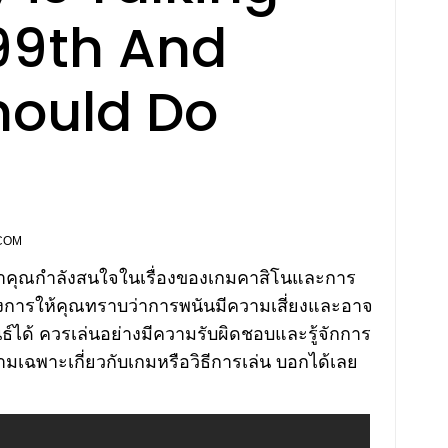
9th And
hould Do
COM
่าคุณกำลังสนใจในเรื่องของเกมคาสิโนและการ
งการให้คุณทราบว่าการพนันมีความเสี่ยงและอาจ
์ได้ ควรเล่นอย่างมีความรับผิดชอบและรู้จักการ
มเฉพาะเกี่ยวกับเกมหรือวิธีการเล่น บอกได้เลย