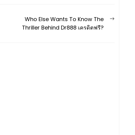
Next
Who Else Wants To Know The
post:
Thriller Behind Dr888 เครดิตฟรี?