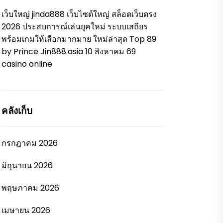
เว็บใหญ่ jinda888 เว็บไซต์ใหญ่ สล็อตเว็บตรง
2026 ประสบการณ์เล่นยุคใหม่ ระบบเสถียร
พร้อมเกมให้เลือกมากมาย ใหม่ล่าสุด Top 89
by Prince Jin888.asia 10 สิงหาคม 69
casino online
คลังเก็บ
กรกฎาคม 2026
มิถุนายน 2026
พฤษภาคม 2026
เมษายน 2026