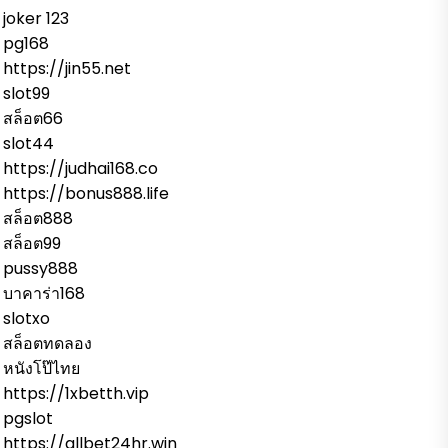
joker 123
pg168
https://jin55.net
slot99
สล็อต66
slot44
https://judhai168.co
https://bonus888.life
สล็อต888
สล็อต99
pussy888
บาคาร่า168
slotxo
สล็อตทดลอง
หนังโป๊ไทย
https://1xbetth.vip
pgslot
https://allbet24hr.win