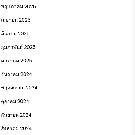
พฤษภาคม 2025
เมษายน 2025
มีนาคม 2025
กุมภาพันธ์ 2025
มกราคม 2025
ธันวาคม 2024
พฤศจิกายน 2024
ตุลาคม 2024
กันยายน 2024
สิงหาคม 2024